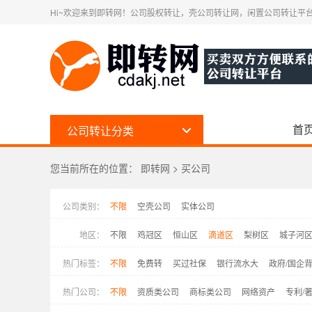
Hi~欢迎来到即转网！公司股权转让，壳公司转让网，闲置公司转让平台
首
公司转让分类
您当前所在的位置：
即转网
>
买公司
公司类别：
不限
空壳公司
实体公司
地区：
不限
鸡冠区
恒山区
滴道区
梨树区
城子河
热门标签：
不限
免费转
买过社保
银行流水大
政府/国企
热门公司：
不限
资质类公司
商标类公司
网络资产
专利/