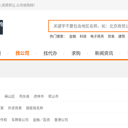
,资质转让,公司收购网！
热门搜索：
金融
科技
电子商务
贸易
建筑
页
找公司
找代办
求购
新闻资讯
区
麻山区
鸡东县
虎林市
密山市
背景
外资背景
国家局名称
著作权
车牌类公司
金融／投资
香港公司