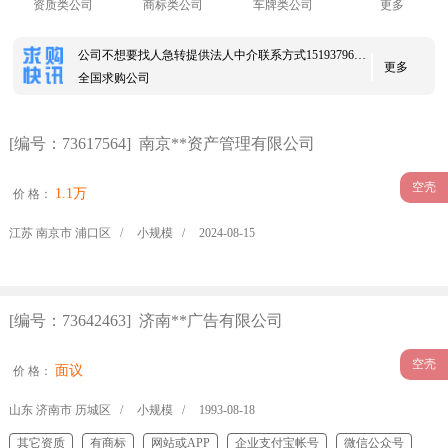
资质类公司
商标类公司
车牌类公司
更多
公司不想要找人急转提供法人中介联系方式15193796325
更多
全国求购公司
公司经营不下找代理法人中介接手联系方式15193796325
求购制造业公司
[编号：73617564] 南京**资产管理有限公司
求购江苏科技，贸易，技术类公司
求购有留抵税的公司
空壳
1.1万
求购深圳空壳科技公司
价 格：
生产特殊材质管材公司
江苏 南京市 浦口区 /
小规模 /
2024-08-15
求购重庆商贸科技类公司18908394389
求购一家深圳科技公司，
进出口商品检验鉴定公司
求购科技公司含集成电路&芯片开发设计生产销售经营范围
[编号：73642463] 济南**广告有限公司
求购北京专精特 一手价低的来
求一个厦门icpedi双证公司，便宜来
空壳
面议
价 格：
公司不想开了想转手找不到合适的法人接手15193796325
山东 济南市 历城区 /
小规模 /
1993-08-18
其它资质
有商标
网站或APP
企业支付宝帐号
微信公众号