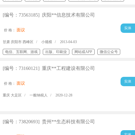
专利/著作
[编号：73563185] 庆阳**信息技术有限公司
实体
面议
价 格：
甘肃 庆阳市 西峰区 /
小规模 /
2013-04-03
电信、互联网、游戏
出版、印刷业
网站或APP
微信公众号
百度/360/搜狗/神马/今日头条账号
专利/著作
[编号：73160121] 重庆**工程建设有限公司
实体
面议
价 格：
重庆 大足区 /
一般纳税人 /
2020-12-28
[编号：73820693] 贵州**生态科技有限公司
实体